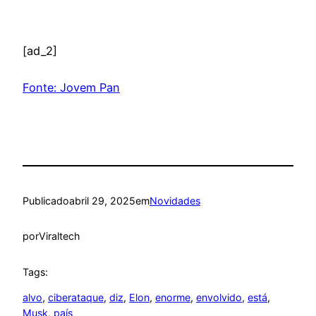
[ad_2]
Fonte: Jovem Pan
Publicado
abril 29, 2025
em
Novidades
por
Viraltech
Tags:
alvo
, 
ciberataque
, 
diz
, 
Elon
, 
enorme
, 
envolvido
, 
está
, 
Musk
, 
país