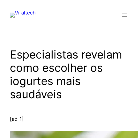
Pular
para
o
conteúdo
Especialistas revelam
como escolher os
iogurtes mais
saudáveis
[ad_1]