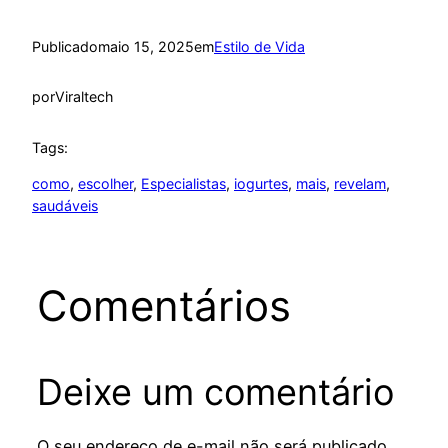
Publicado
maio 15, 2025
em
Estilo de Vida
por
Viraltech
Tags:
como
, 
escolher
, 
Especialistas
, 
iogurtes
, 
mais
, 
revelam
, 
saudáveis
Comentários
Deixe um comentário
O seu endereço de e-mail não será publicado.