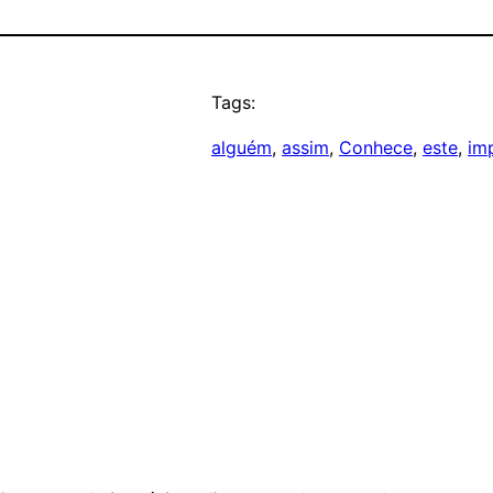
Tags:
alguém
, 
assim
, 
Conhece
, 
este
, 
im