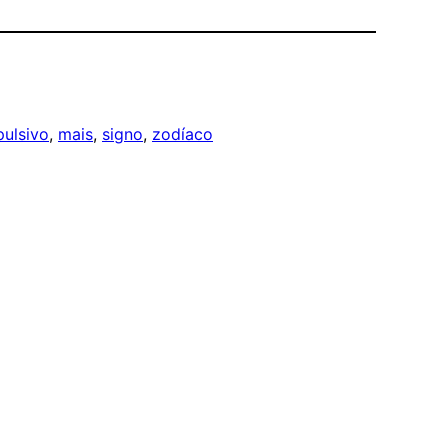
pulsivo
, 
mais
, 
signo
, 
zodíaco