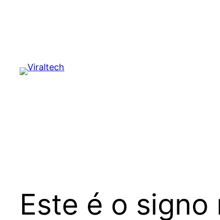
Pular
para
o
conteúdo
Este é o signo