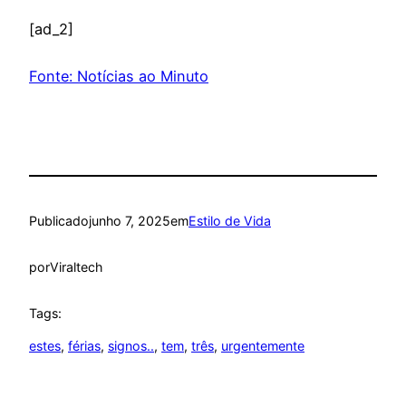
[ad_2]
Fonte: Notícias ao Minuto
Publicado
junho 7, 2025
em
Estilo de Vida
por
Viraltech
Tags:
estes
, 
férias
, 
signos..
, 
tem
, 
três
, 
urgentemente