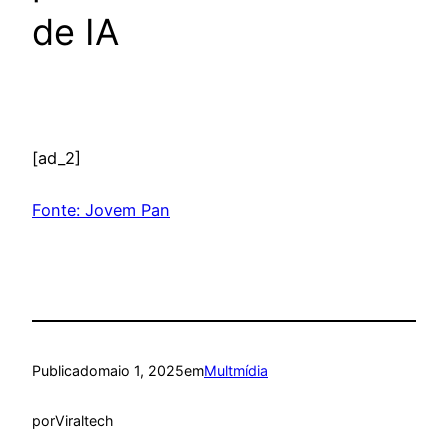
de IA
[ad_2]
Fonte: Jovem Pan
Publicado
maio 1, 2025
em
Multmídia
por
Viraltech