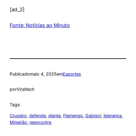
[ad_2]
Fonte: Notícias ao Minuto
Publicado
maio 4, 2025
em
Esportes
por
Viraltech
Tags:
Cruzeiro
, 
defende
, 
diante
, 
Flamengo
, 
Gabigol
, 
liderança
, 
Mineirão
, 
reencontra