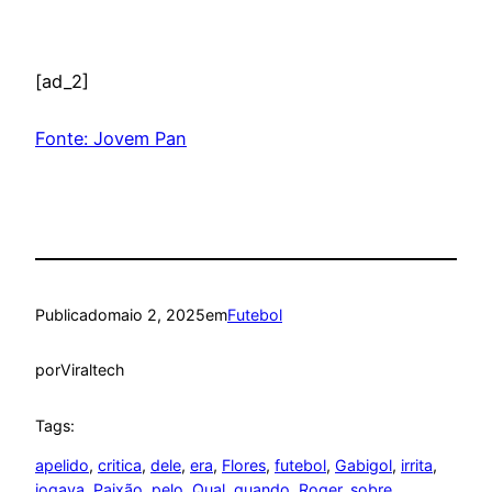
[ad_2]
Fonte: Jovem Pan
Publicado
maio 2, 2025
em
Futebol
por
Viraltech
Tags:
apelido
, 
critica
, 
dele
, 
era
, 
Flores
, 
futebol
, 
Gabigol
, 
irrita
, 
jogava
, 
Paixão
, 
pelo
, 
Qual
, 
quando
, 
Roger
, 
sobre