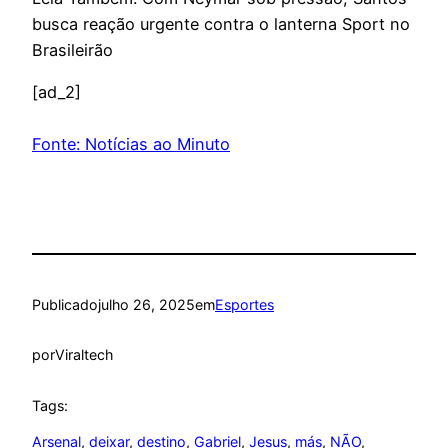
busca reação urgente contra o lanterna Sport no
Brasileirão
[ad_2]
Fonte: Notícias ao Minuto
Publicado
julho 26, 2025
em
Esportes
por
Viraltech
Tags:
Arsenal
, 
deixar
, 
destino
, 
Gabriel
, 
Jesus
, 
más
, 
NÃO
, 