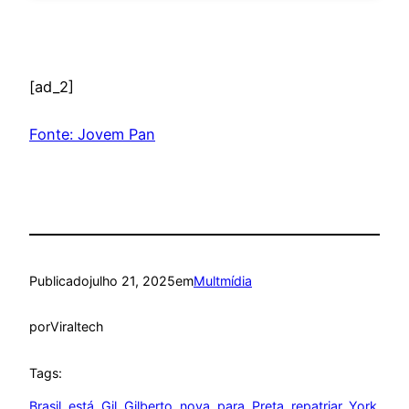
[ad_2]
Fonte: Jovem Pan
Publicado
julho 21, 2025
em
Multmídia
por
Viraltech
Tags:
Brasil
, 
está
, 
Gil
, 
Gilberto
, 
nova
, 
para
, 
Preta
, 
repatriar
, 
York