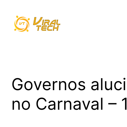
Pular
para
o
conteúdo
Governos aluc
no Carnaval – 