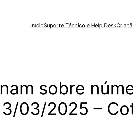
Início
Suporte Técnico e Help Desk
Criaçã
inam sobre númer
13/03/2025 – Co