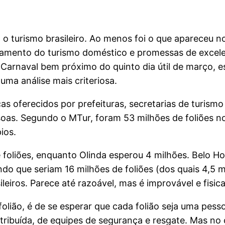
 o turismo brasileiro. Ao menos foi o que apareceu n
uramento do turismo doméstico e promessas de excelen
arnaval bem próximo do quinto dia útil de março, 
ma análise mais criteriosa.
cas oferecidos por prefeituras, secretarias de turismo
ssoas. Segundo o MTur, foram 53 milhões de foliões n
ios.
de foliões, enquanto Olinda esperou 4 milhões. Belo H
do que seriam 16 milhões de foliões (dos quais 4,5 m
ileiros. Parece até razoável, mas é improvável e fisi
folião, é de se esperar que cada folião seja uma pess
tribuída, de equipes de segurança e resgate. Mas no 