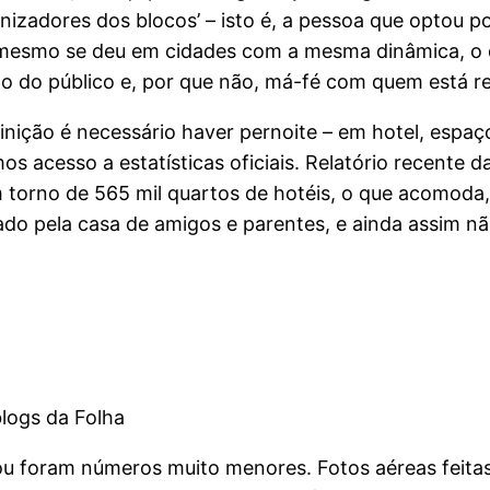
izadores dos blocos’ – isto é, a pessoa que optou po
mesmo se deu em cidades com a mesma dinâmica, o q
do público e, por que não, má-fé com quem está r
efinição é necessário haver pernoite – em hotel, esp
 acesso a estatísticas oficiais. Relatório recente da
m torno de 565 mil quartos de hotéis, o que acomoda, 
do pela casa de amigos e parentes, e ainda assim 
logs da Folha
icou foram números muito menores. Fotos aéreas feitas