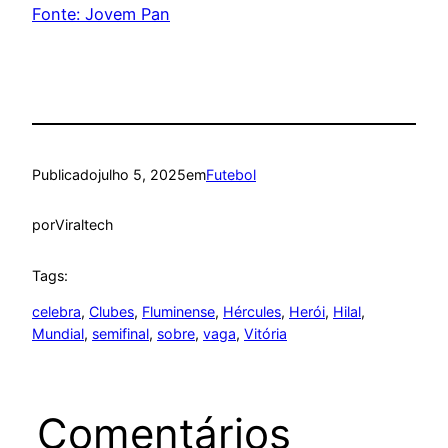
Fonte: Jovem Pan
Publicado
julho 5, 2025
em
Futebol
por
Viraltech
Tags:
celebra
, 
Clubes
, 
Fluminense
, 
Hércules
, 
Herói
, 
Hilal
, 
Mundial
, 
semifinal
, 
sobre
, 
vaga
, 
Vitória
Comentários