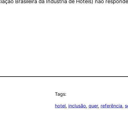
ação Brasileira da Indústria de Hotéis) não responde
Tags:
hotel
, 
inclusão
, 
quer
, 
referência
, 
s