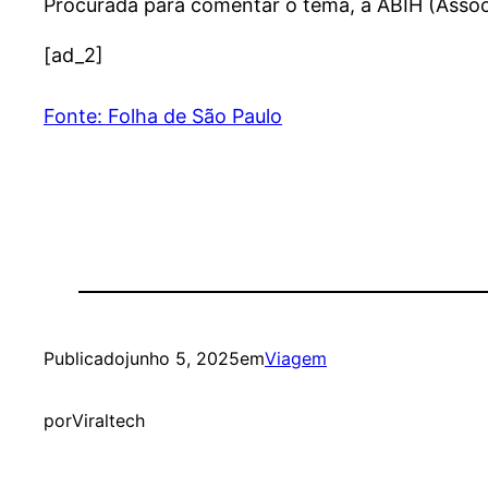
Procurada para comentar o tema, a ABIH (Associ
[ad_2]
Fonte: Folha de São Paulo
Publicado
junho 5, 2025
em
Viagem
por
Viraltech