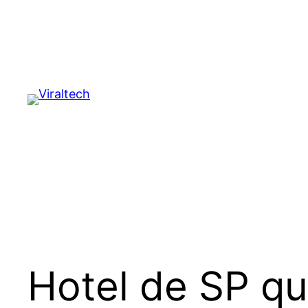
Pular
para
o
conteúdo
Hotel de SP qu