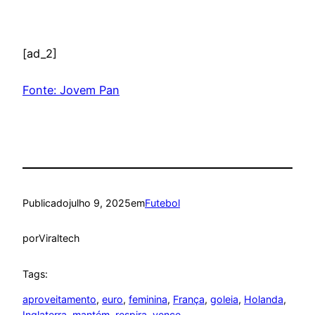
[ad_2]
Fonte: Jovem Pan
Publicado
julho 9, 2025
em
Futebol
por
Viraltech
Tags:
aproveitamento
, 
euro
, 
feminina
, 
França
, 
goleia
, 
Holanda
, 
Inglaterra
, 
mantém
, 
respira
, 
vence