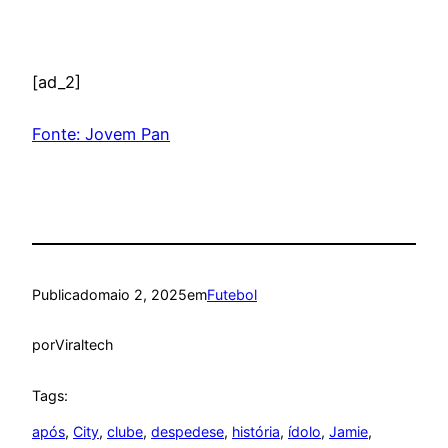
[ad_2]
Fonte: Jovem Pan
Publicado
maio 2, 2025
em
Futebol
por
Viraltech
Tags:
após
, 
City
, 
clube
, 
despedese
, 
história
, 
ídolo
, 
Jamie
, 