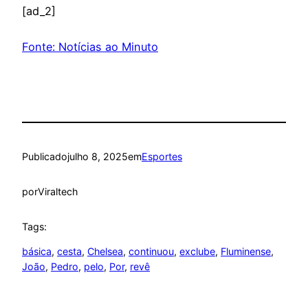
[ad_2]
Fonte: Notícias ao Minuto
Publicado
julho 8, 2025
em
Esportes
por
Viraltech
Tags:
básica
, 
cesta
, 
Chelsea
, 
continuou
, 
exclube
, 
Fluminense
, 
João
, 
Pedro
, 
pelo
, 
Por
, 
revê