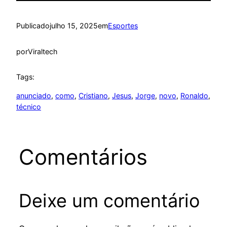
Publicado
julho 15, 2025
em
Esportes
por
Viraltech
Tags:
anunciado
, 
como
, 
Cristiano
, 
Jesus
, 
Jorge
, 
novo
, 
Ronaldo
, 
técnico
Comentários
Deixe um comentário