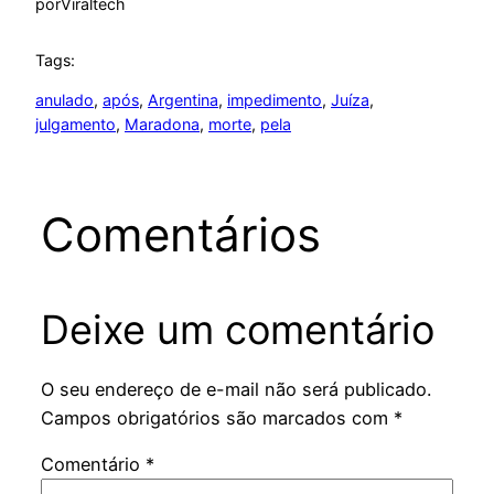
por
Viraltech
Tags:
anulado
, 
após
, 
Argentina
, 
impedimento
, 
Juíza
, 
julgamento
, 
Maradona
, 
morte
, 
pela
Comentários
Deixe um comentário
O seu endereço de e-mail não será publicado.
Campos obrigatórios são marcados com
*
Comentário
*