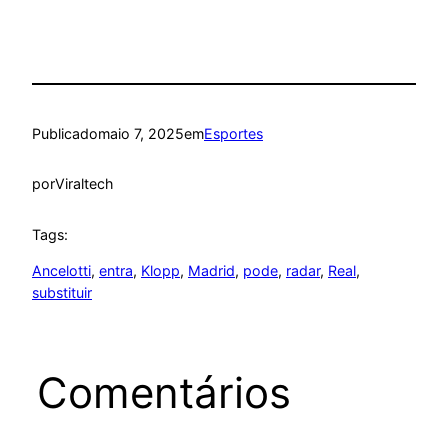
Publicado
maio 7, 2025
em
Esportes
por
Viraltech
Tags:
Ancelotti
, 
entra
, 
Klopp
, 
Madrid
, 
pode
, 
radar
, 
Real
, 
substituir
Comentários