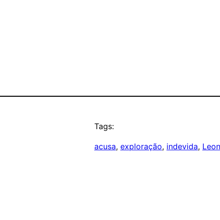
Tags:
acusa
, 
exploração
, 
indevida
, 
Leon