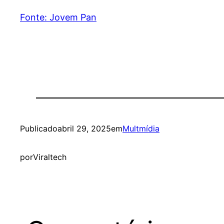
Fonte: Jovem Pan
Publicado
abril 29, 2025
em
Multmídia
por
Viraltech