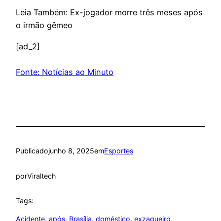
Leia Também: Ex-jogador morre três meses após
o irmão gêmeo
[ad_2]
Fonte: Notícias ao Minuto
Publicado
junho 8, 2025
em
Esportes
por
Viraltech
Tags:
Acidente
, 
após
, 
Brasília
, 
doméstico
, 
exzagueiro
, 