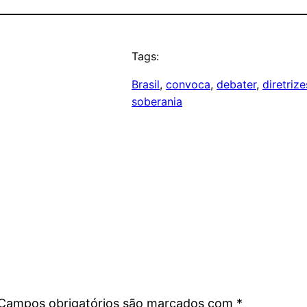
Tags:
Brasil
, 
convoca
, 
debater
, 
diretrize
soberania
Campos obrigatórios são marcados com
*