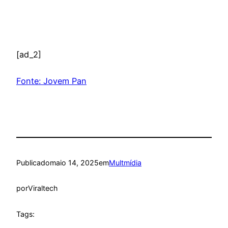
[ad_2]
Fonte: Jovem Pan
Publicado
maio 14, 2025
em
Multmídia
por
Viraltech
Tags: