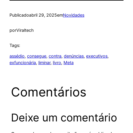
Publicado
abril 29, 2025
em
Novidades
por
Viraltech
Tags:
assédio
, 
consegue
, 
contra
, 
denúncias
, 
executivos
, 
exfuncionária
, 
liminar
, 
livro
, 
Meta
Comentários
Deixe um comentário