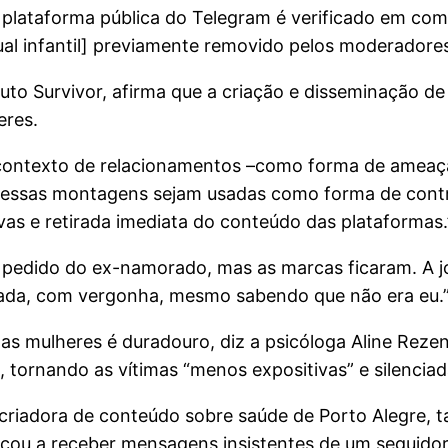
à plataforma pública do Telegram é verificado em 
al infantil] previamente removido pelos moderadores
tuto Survivor, afirma que a criação e disseminação d
eres.
 contexto de relacionamentos –como forma de ameaç
 essas montagens sejam usadas como forma de control
ivas e retirada imediata do conteúdo das plataformas.
a pedido do ex-namorado, mas as marcas ficaram. A 
iolada, com vergonha, mesmo sabendo que não era eu.
das mulheres é duradouro, diz a psicóloga Aline Rezen
tornando as vítimas “menos expositivas” e silenciad
5, criadora de conteúdo sobre saúde de Porto Alegre
omeçou a receber mensagens insistentes de um seguidor