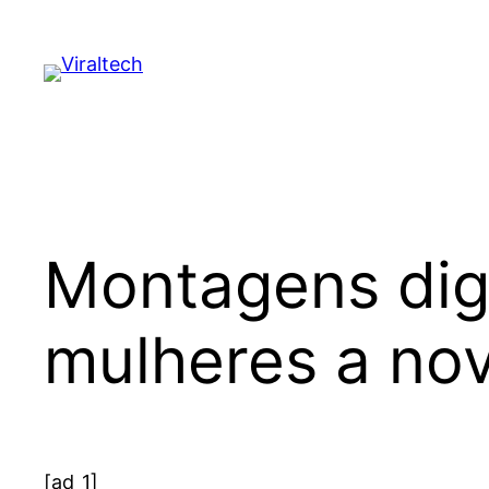
Pular
para
o
conteúdo
Montagens dig
mulheres a nov
[ad_1]