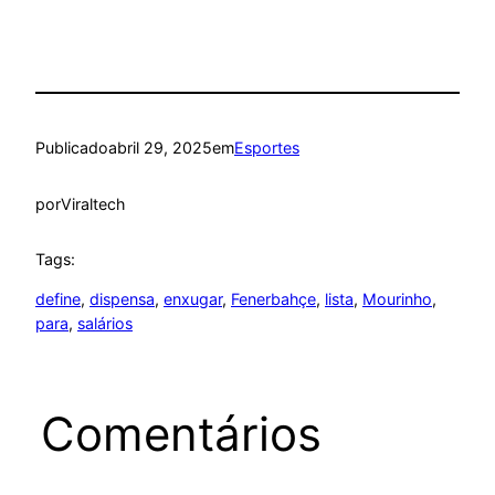
Publicado
abril 29, 2025
em
Esportes
por
Viraltech
Tags:
define
, 
dispensa
, 
enxugar
, 
Fenerbahçe
, 
lista
, 
Mourinho
, 
para
, 
salários
Comentários