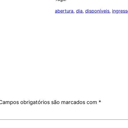
abertura
, 
dia
, 
disponíveis
, 
ingress
Campos obrigatórios são marcados com
*