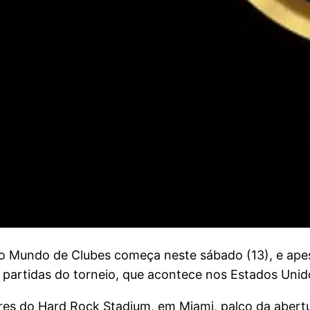
undo de Clubes começa neste sábado (13), e apesa
s partidas do torneio, que acontece nos Estados Unid
ores do Hard Rock Stadium, em Miami, palco da abertu