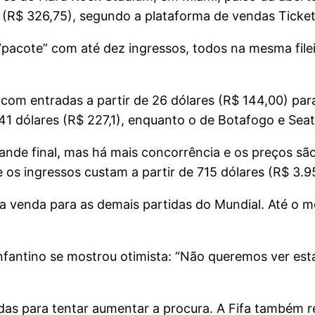
es (R$ 326,75), segundo a plataforma de vendas Ticke
acote” com até dez ingressos, todos na mesma fileira
s, com entradas a partir de 26 dólares (R$ 144,00) pa
 41 dólares (R$ 227,1), enquanto o de Botafogo e Sea
nde final, mas há mais concorrência e os preços são
 os ingressos custam a partir de 715 dólares (R$ 3.9
 a venda para as demais partidas do Mundial. Até o 
Infantino se mostrou otimista: “Não queremos ver est
tradas para tentar aumentar a procura. A Fifa també