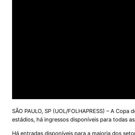
S
ÃO PAULO, SP (UOL/FOLHAPRESS) – A Copa do M
estádios, há ingressos disponíveis para todas a
Há entradas disponíveis para a maioria dos set