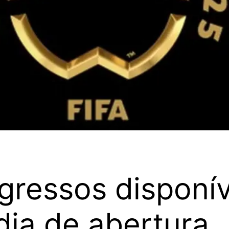
gressos disponív
dia de abertura