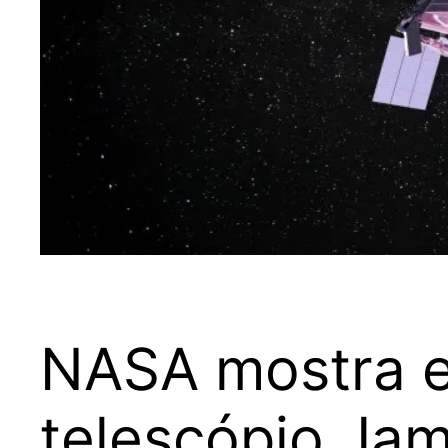
NASA mostra em
telescópio Ja