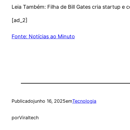
Leia Também: Filha de Bill Gates cria startup e c
[ad_2]
Fonte: Notícias ao Minuto
Publicado
junho 16, 2025
em
Tecnologia
por
Viraltech