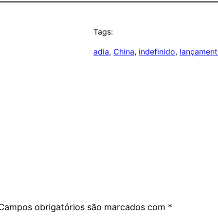
Tags:
adia
, 
China
, 
indefinido
, 
lançamen
Campos obrigatórios são marcados com
*