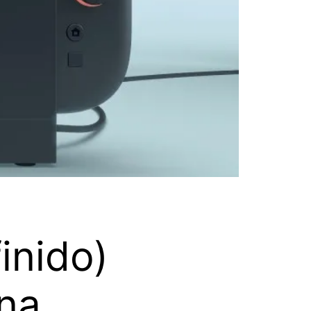
inido)
na