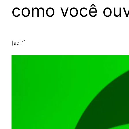
como você ouv
[ad_1]