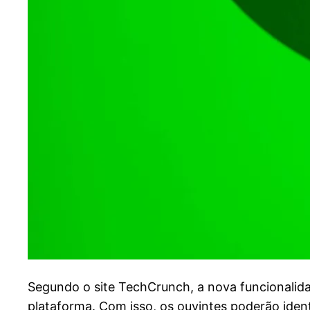
S
egundo o site TechCrunch, a nova funcionalida
plataforma. Com isso, os ouvintes poderão iden