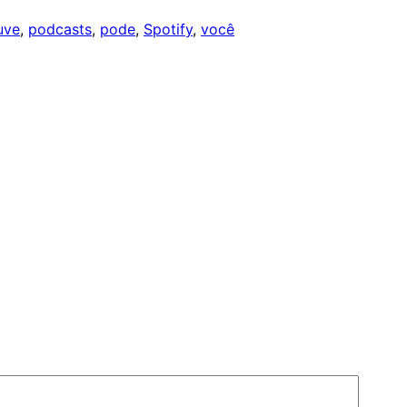
uve
, 
podcasts
, 
pode
, 
Spotify
, 
você