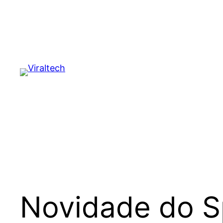
Pular
para
o
conteúdo
Novidade do S