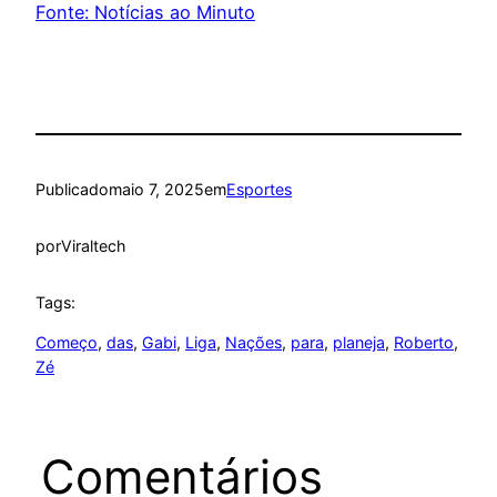
Fonte: Notícias ao Minuto
Publicado
maio 7, 2025
em
Esportes
por
Viraltech
Tags:
Começo
, 
das
, 
Gabi
, 
Liga
, 
Nações
, 
para
, 
planeja
, 
Roberto
, 
Zé
Comentários