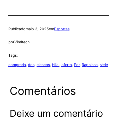
Publicado
maio 3, 2025
em
Esportes
por
Viraltech
Tags:
compraria
, 
dos
, 
elencos
, 
Hilal
, 
oferta
, 
Por
, 
Raphinha
, 
série
Comentários
Deixe um comentário