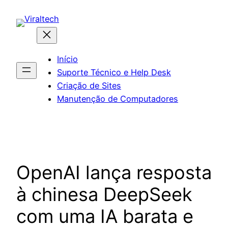
Pular
para
o
conteúdo
Início
Suporte Técnico e Help Desk
Criação de Sites
Manutenção de Computadores
OpenAI lança resposta
à chinesa DeepSeek
com uma IA barata e