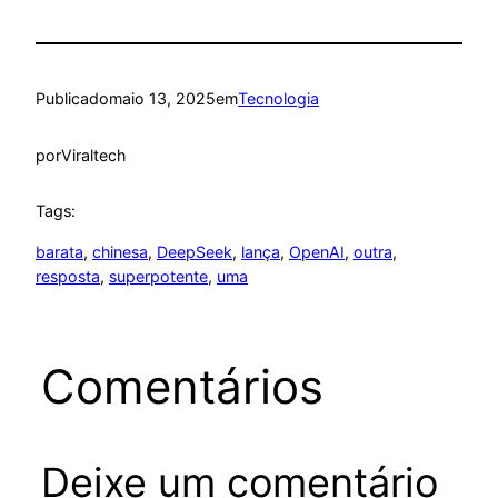
Publicado
maio 13, 2025
em
Tecnologia
por
Viraltech
Tags:
barata
, 
chinesa
, 
DeepSeek
, 
lança
, 
OpenAI
, 
outra
, 
resposta
, 
superpotente
, 
uma
Comentários
Deixe um comentário