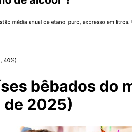
o média anual de etanol puro, expresso em litros. Um
l, 40%)
aíses bêbados do 
o de 2025)