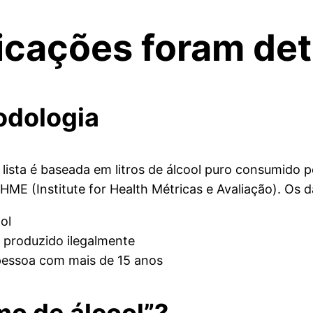
ficações foram de
odologia
ta lista é baseada em litros de álcool puro consumido 
E (Institute for Health Métricas e Avaliação). Os d
ol
u produzido ilegalmente
pessoa com mais de 15 anos
mo de álcool”?