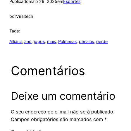
Publicado
maio 29, 2025
em
Esportes
por
Viraltech
Tags:
Allianz
, 
ano
, 
jogos
, 
mais
, 
Palmeiras
, 
pênaltis
, 
perde
Comentários
Deixe um comentário
O seu endereço de e-mail não será publicado.
Campos obrigatórios são marcados com
*