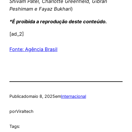
Shivam Patel, Charlotte Greenfield, Gibran
Peshimam e Fayaz Bukhari
)
*É proibida a reprodução deste conteúdo.
[ad_2]
Fonte: Agência Brasil
Publicado
maio 8, 2025
em
Internacional
por
Viraltech
Tags: