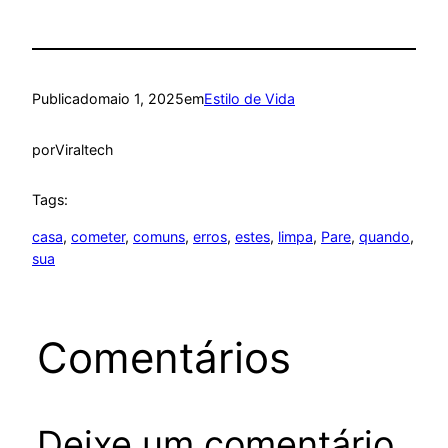
Publicado
maio 1, 2025
em
Estilo de Vida
por
Viraltech
Tags:
casa
, 
cometer
, 
comuns
, 
erros
, 
estes
, 
limpa
, 
Pare
, 
quando
, 
sua
Comentários
Deixe um comentário