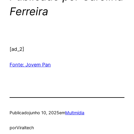
Ferreira
[ad_2]
Fonte: Jovem Pan
Publicado
junho 10, 2025
em
Multmídia
por
Viraltech