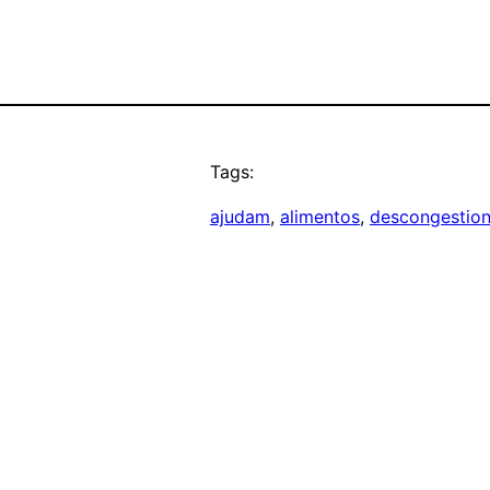
Tags:
ajudam
, 
alimentos
, 
descongestion