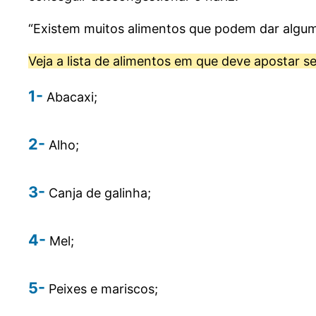
“Existem muitos alimentos que podem dar algum 
Veja a lista de alimentos em que deve apostar se
1-
Abacaxi;
2-
Alho;
3-
Canja de galinha;
4-
Mel;
5-
Peixes e mariscos;