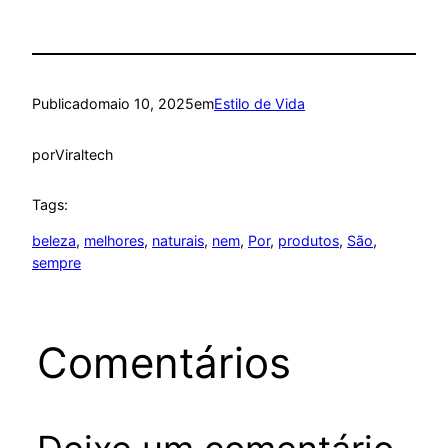
Publicado
maio 10, 2025
em
Estilo de Vida
por
Viraltech
Tags:
beleza
, 
melhores
, 
naturais
, 
nem
, 
Por
, 
produtos
, 
São
, 
sempre
Comentários