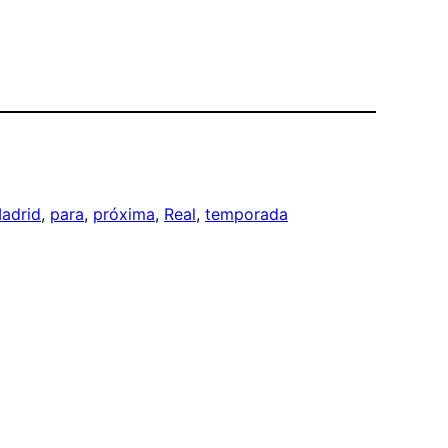
adrid
, 
para
, 
próxima
, 
Real
, 
temporada