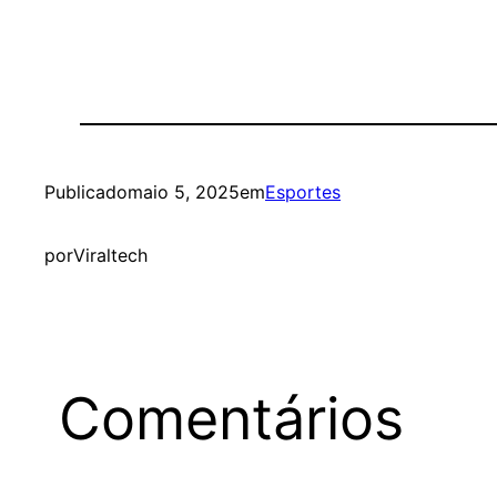
Publicado
maio 5, 2025
em
Esportes
por
Viraltech
Comentários