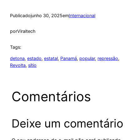
Publicado
junho 30, 2025
em
Internacional
por
Viraltech
Tags:
detona
, 
estado
, 
estatal
, 
Panamá
, 
popular
, 
repressão
, 
Revolta
, 
sítio
Comentários
Deixe um comentário