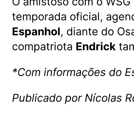
O amistoso com o WSG Ti
temporada oficial, agen
Espanhol
, diante do O
compatriota
Endrick
tam
*Com informações do E
Publicado por Nícolas R