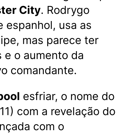
er City
. Rodrygo
e espanhol, usa as
uipe, mas parece ter
s e o aumento da
ovo comandante.
pool
esfriar, o nome do
(11) com a revelação do
ançada com o