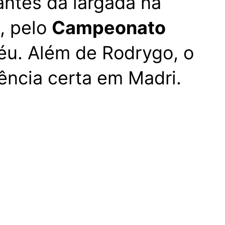
antes da largada na
, pelo
Campeonato
éu. Além de Rodrygo, o
ncia certa em Madri.