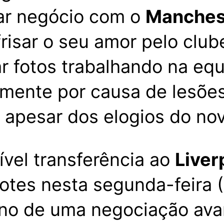
har negócio com o
Manchest
risar o seu amor pelo club
ar fotos trabalhando na eq
amente por causa de lesõe
, apesar dos elogios do n
vel transferência ao
Liver
fotes nesta segunda-feira 
mano de uma negociação av