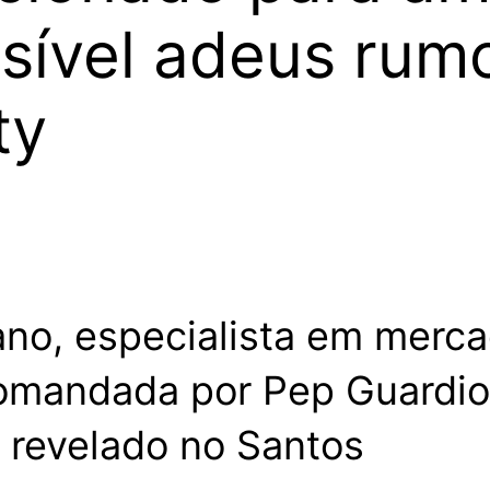
sível adeus rum
ty
ano, especialista em merca
comandada por Pep Guardio
r revelado no Santos