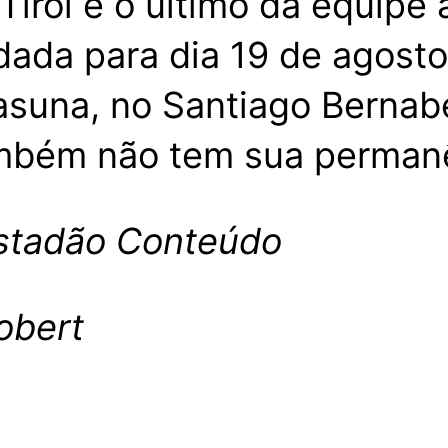
rol é o último da equipe 
dada para dia 19 de agosto
sasuna, no Santiago Bernab
bém não tem sua permanê
stadão Conteúdo
obert