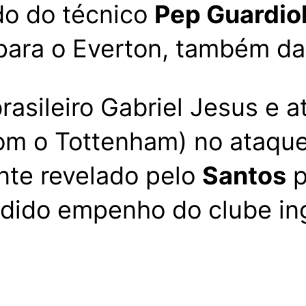
do do técnico
Pep Guardio
para o Everton, também da 
asileiro Gabriel Jesus e 
om o Tottenham) no ataque
nte revelado pelo
Santos
p
pedido empenho do clube in