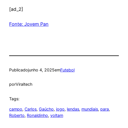
[ad_2]
Fonte: Jovem Pan
Publicado
junho 4, 2025
em
Futebol
por
Viraltech
Tags:
campo
, 
Carlos
, 
Gaúcho
, 
jogo
, 
lendas
, 
mundiais
, 
para
, 
Roberto
, 
Ronaldinho
, 
voltam