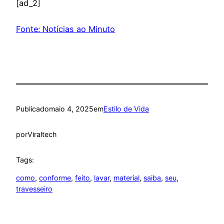
[ad_2]
Fonte: Notícias ao Minuto
Publicado
maio 4, 2025
em
Estilo de Vida
por
Viraltech
Tags:
como
, 
conforme
, 
feito
, 
lavar
, 
material
, 
saiba
, 
seu
, 
travesseiro