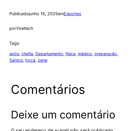
Publicado
junho 16, 2025
em
Esportes
por
Viraltech
Tags:
após
, 
chefia
, 
Departamento
, 
física
, 
médico
, 
preparação
, 
Santos
, 
troca
, 
zerar
Comentários
Deixe um comentário
O seu endereço de e-mail não será publicado.