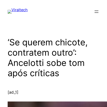
Pular
para
o
conteúdo
‘Se querem chicote,
contratem outro’:
Ancelotti sobe tom
após críticas
[ad_1]