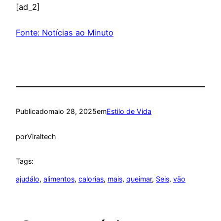
[ad_2]
Fonte: Notícias ao Minuto
Publicado
maio 28, 2025
em
Estilo de Vida
por
Viraltech
Tags:
ajudálo
, 
alimentos
, 
calorias
, 
mais
, 
queimar
, 
Seis
, 
vão