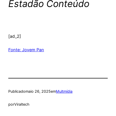
Estadão Conteúdo
[ad_2]
Fonte: Jovem Pan
Publicado
maio 26, 2025
em
Multmídia
por
Viraltech