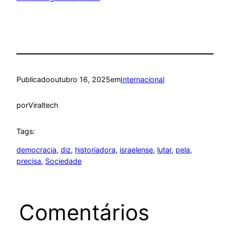
Publicado
outubro 16, 2025
em
Internacional
por
Viraltech
Tags:
democracia
, 
diz
, 
historiadora
, 
israelense
, 
lutar
, 
pela
, 
precisa
, 
Sociedade
Comentários