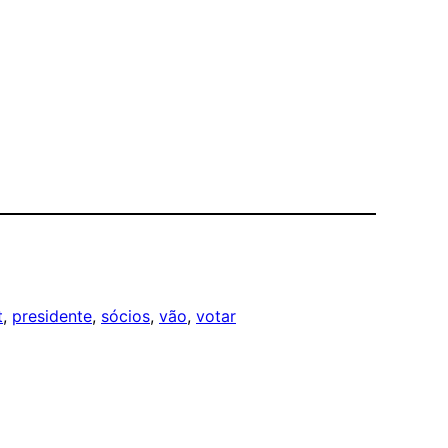
t
, 
presidente
, 
sócios
, 
vão
, 
votar