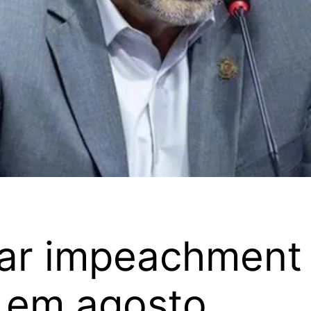
tar impeachment 
s em agosto